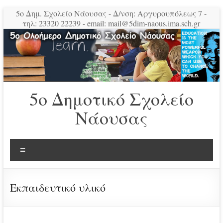
Μετάβαση
5ο Δημ. Σχολείο Νάουσας - Δ/νση: Αργυρουπόλεως 7 -
στο
τηλ: 23320 22239 - email: mail@5dim-naous.ima.sch.gr
περιεχόμενο
5ο Δημοτικό Σχολείο
Νάουσας
Μενού
Εκπαιδευτικό υλικό