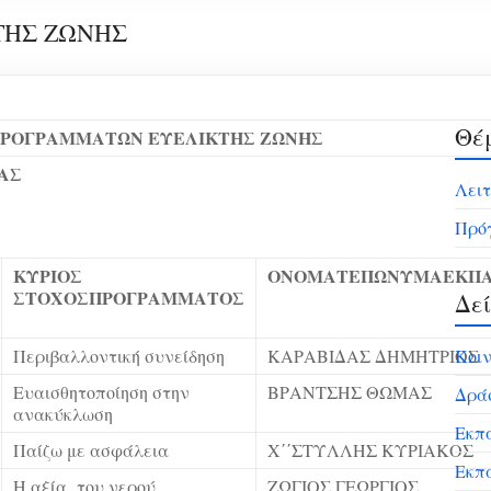
ΤΗΣ ΖΩΝΗΣ
Θέ
ΠΡΟΓΡΑΜΜΑΤΩΝ ΕΥΕΛΙΚΤΗΣ ΖΩΝΗΣ
ΑΣ
Λειτ
Πρό
ΚΥΡΙΟΣ
ΟΝΟΜΑΤΕΠΩΝΥΜΑ
ΕΚΠΑ
ΣΤΟΧΟΣ
ΠΡΟΓΡΑΜΜΑΤΟΣ
Δεί
Περιβαλλοντική συνείδηση
ΚΑΡΑΒΙΔΑΣ ΔΗΜΗΤΡΙΟΣ
Κοιν
Ευαισθητοποίηση στην
ΒΡΑΝΤΣΗΣ ΘΩΜΑΣ
Δράσ
ανακύκλωση
Εκπα
Παίζω με ασφάλεια
Χ΄΄ΣΤΥΛΛΗΣ ΚΥΡΙΑΚΟΣ
Εκπα
Η αξία του νερού
ΖΩΓΙΟΣ ΓΕΩΡΓΙΟΣ