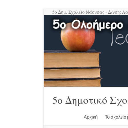
Μετάβαση
5ο Δημ. Σχολείο Νάουσας - Δ/νση: Αργ
στο
περιεχόμενο
5ο Δημοτικό Σχ
Αρχική
Το σχολείο