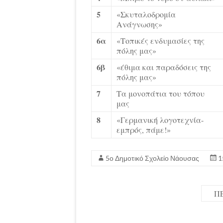
5
«Σκυταλοδρομία
Ανάγνωσης»
6α
«Τοπικές ενδυμασίες της
πόλης μας»
6β
«έθιμα και παραδόσεις της
πόλης μας»
7
Τα μονοπάτια του τόπου
μας
8
«Γερμανική λογοτεχνία-
εμπρός, πάμε!»
5ο Δημοτικό Σχολείο Νάουσας
1
Π