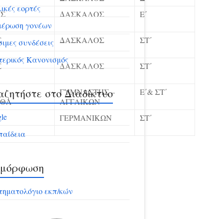
ικές εορτές
ΟΣ
ΔΑΣΚΑΛΟΣ
Ε΄
μέρωση γονέων
Σ
ΔΑΣΚΑΛΟΣ
ΣΤ΄
ιμες συνδέσεις
ερικός Κανονισμός
Σ
ΔΑΣΚΑΛΟΣ
ΣΤ΄
ζητήστε στο Διαδίκτυο
ΓΥΜΝΑΣΤΗΣ –
Ε΄& ΣΤ΄
ΡΘΑ
ΑΓΓΛΙΚΩΝ
le
ΓΕΡΜΑΝΙΚΩΝ
ΣΤ΄
παίδεια
ιμόρφωση
ηματολόγιο εκπ/κών