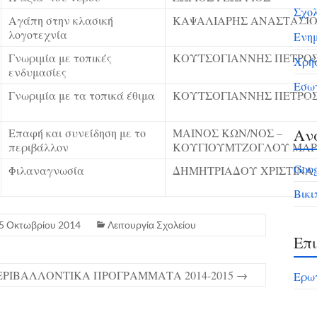
Σχολ
Αγάπη στην κλασική
ΚΑΨΑΛΙΑΡΗΣ ΑΝΑΣΤΑΣΙ
λογοτεχνία
Ενη
Γνωριμία με τοπικές
ΚΟΥΤΣΟΓΙΑΝΝΗΣ ΠΕΤΡΟ
Χρήσ
ενδυμασίες
Εσωτ
Γνωριμία με τα τοπικά έθιμα
ΚΟΥΤΣΟΓΙΑΝΝΗΣ ΠΕΤΡΟ
Ανα
Επαφή και συνείδηση με το
ΜΑΙΝΟΣ ΚΩΝ/ΝΟΣ –
περιβάλλον
ΚΟΥΓΙΟΥΜΤΖΟΓΛΟΥ ΜΑ
Goog
Φιλαναγνωσία
ΔΗΜΗΤΡΙΑΔΟΥ ΧΡΙΣΤΙΝΑ
Βικι
5 Οκτωβρίου 2014
Λειτουργία Σχολείου
Επ
ΕΡΙΒΑΛΛΟΝΤΙΚΑ ΠΡΟΓΡΑΜΜΑΤΑ 2014-2015
→
Ερωτ